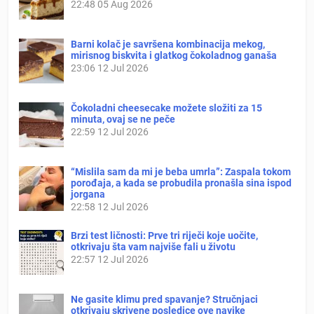
22:48
05 Aug 2026
Barni kolač je savršena kombinacija mekog,
mirisnog biskvita i glatkog čokoladnog ganaša
23:06
12 Jul 2026
Čokoladni cheesecake možete složiti za 15
minuta, ovaj se ne peče
22:59
12 Jul 2026
“Mislila sam da mi je beba umrla”: Zaspala tokom
porođaja, a kada se probudila pronašla sina ispod
jorgana
22:58
12 Jul 2026
Brzi test ličnosti: Prve tri riječi koje uočite,
otkrivaju šta vam najviše fali u životu
22:57
12 Jul 2026
Ne gasite klimu pred spavanje? Stručnjaci
otkrivaju skrivene posledice ove navike