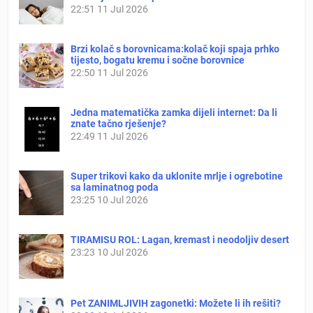
22:51
11 Jul 2026
Brzi kolač s borovnicama:kolač koji spaja prhko
tijesto, bogatu kremu i sočne borovnice
22:50
11 Jul 2026
Jedna matematička zamka dijeli internet: Da li
znate tačno rješenje?
22:49
11 Jul 2026
Super trikovi kako da uklonite mrlje i ogrebotine
sa laminatnog poda
23:25
10 Jul 2026
TIRAMISU ROL: Lagan, kremast i neodoljiv desert
23:23
10 Jul 2026
Pet ZANIMLJIVIH zagonetki: Možete li ih rešiti?