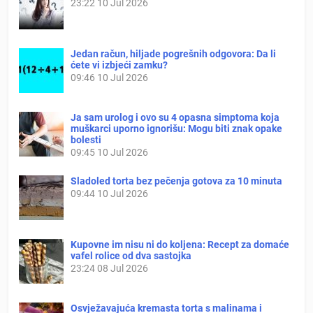
23:22
10 Jul 2026
Jedan račun, hiljade pogrešnih odgovora: Da li
ćete vi izbjeći zamku?
09:46
10 Jul 2026
Ja sam urolog i ovo su 4 opasna simptoma koja
muškarci uporno ignorišu: Mogu biti znak opake
bolesti
09:45
10 Jul 2026
Sladoled torta bez pečenja gotova za 10 minuta
09:44
10 Jul 2026
Kupovne im nisu ni do koljena: Recept za domaće
vafel rolice od dva sastojka
23:24
08 Jul 2026
Osvježavajuća kremasta torta s malinama i