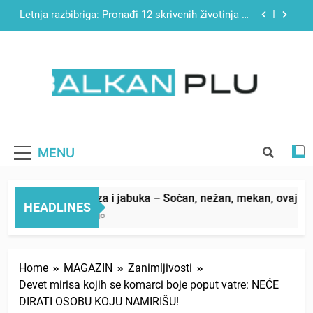
Skip
Najjednostavniji recept za finu pitu od jogurta
to
content
Matematički zadatak koji je podijelio Balkan: Do
tačnog odgovora izgleda još nismo stigli
Miks griza i jabuka – Sočan, nežan, mekan, ovaj
kolač će se dopasti svima
BALKAN PLUS
Letnja razbibriga: Pronađi 12 skrivenih životinja za
12 sekundi
Najjednostavniji recept za finu pitu od jogurta
MENU
Matematički zadatak koji je podijelio Balkan: Do
tačnog odgovora izgleda još nismo stigli
Miks griza i jabuka – Sočan, nežan, mekan, ovaj kolač 
HEADLINES
5 Hours Ago
Home
MAGAZIN
Zanimljivosti
Devet mirisa kojih se komarci boje poput vatre: NEĆE
DIRATI OSOBU KOJU NAMIRIŠU!