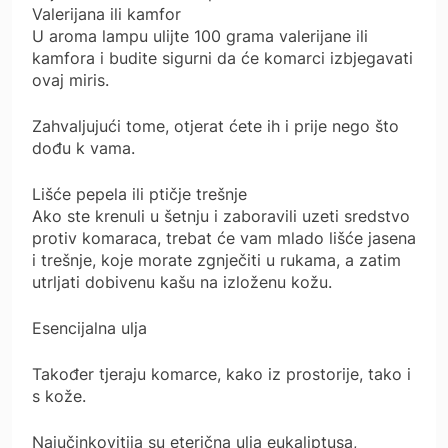
Valerijana ili kamfor
U aroma lampu ulijte 100 grama valerijane ili
kamfora i budite sigurni da će komarci izbjegavati
ovaj miris.
Zahvaljujući tome, otjerat ćete ih i prije nego što
dođu k vama.
Lišće pepela ili ptičje trešnje
Ako ste krenuli u šetnju i zaboravili uzeti sredstvo
protiv komaraca, trebat će vam mlado lišće jasena
i trešnje, koje morate zgnječiti u rukama, a zatim
utrljati dobivenu kašu na izloženu kožu.
Esencijalna ulja
Također tjeraju komarce, kako iz prostorije, tako i
s kože.
Najučinkovitija su eterična ulja eukaliptusa,