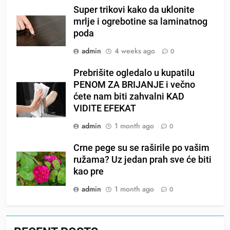
Super trikovi kako da uklonite
mrlje i ogrebotine sa laminatnog
poda
admin
4 weeks ago
0
Prebrišite ogledalo u kupatilu
PENOM ZA BRIJANJE i večno
ćete nam biti zahvalni KAD
VIDITE EFEKAT
admin
1 month ago
0
Crne pege su se raširile po vašim
ružama? Uz jedan prah sve će biti
kao pre
admin
1 month ago
0