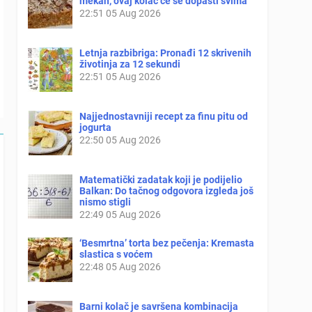
mekan, ovaj kolač će se dopasti svima
22:51
05 Aug 2026
Letnja razbibriga: Pronađi 12 skrivenih
životinja za 12 sekundi
22:51
05 Aug 2026
Najjednostavniji recept za finu pitu od
jogurta
22:50
05 Aug 2026
Matematički zadatak koji je podijelio
Balkan: Do tačnog odgovora izgleda još
nismo stigli
22:49
05 Aug 2026
‘Besmrtna’ torta bez pečenja: Kremasta
slastica s voćem
22:48
05 Aug 2026
Barni kolač je savršena kombinacija