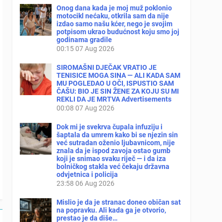
Onog dana kada je moj muž poklonio
motocikl nećaku, otkrila sam da nije
izdao samo našu kćer, nego je svojim
potpisom ukrao budućnost koju smo joj
godinama gradile
00:15
07 Aug 2026
SIROMAŠNI DJEČAK VRATIO JE
TENISICE MOGA SINA — ALI KADA SAM
MU POGLEDAO U OČI, ISPUSTIO SAM
ČAŠU: BIO JE SIN ŽENE ZA KOJU SU MI
REKLI DA JE MRTVA Advertisements
00:08
07 Aug 2026
Dok mi je svekrva čupala infuziju i
šaptala da umrem kako bi se njezin sin
već sutradan oženio ljubavnicom, nije
znala da je ispod zavoja ostao gumb
koji je snimao svaku riječ — i da iza
bolničkog stakla već čekaju državna
odvjetnica i policija
23:58
06 Aug 2026
Mislio je da je stranac doneo običan sat
na popravku. Ali kada ga je otvorio,
prestao je da diše…