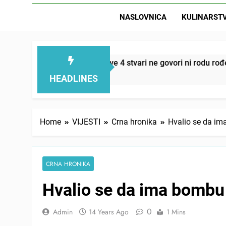
NASLOVNICA
KULINARST
D
lemi smanjuju – ove 4 stvari ne govori ni rodu rođenom
HEADLINES
Home
VIJESTI
Crna hronika
Hvalio se da im
CRNA HRONIKA
Hvalio se da ima bombu 
0
Admin
14 Years Ago
1 Mins