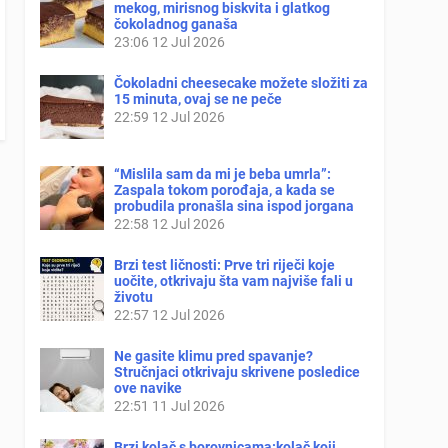
mekog, mirisnog biskvita i glatkog
čokoladnog ganaša
23:06
12 Jul 2026
Čokoladni cheesecake možete složiti za
15 minuta, ovaj se ne peče
22:59
12 Jul 2026
“Mislila sam da mi je beba umrla”:
Zaspala tokom porođaja, a kada se
probudila pronašla sina ispod jorgana
22:58
12 Jul 2026
Brzi test ličnosti: Prve tri riječi koje
uočite, otkrivaju šta vam najviše fali u
životu
22:57
12 Jul 2026
Ne gasite klimu pred spavanje?
Stručnjaci otkrivaju skrivene posledice
ove navike
22:51
11 Jul 2026
Brzi kolač s borovnicama:kolač koji