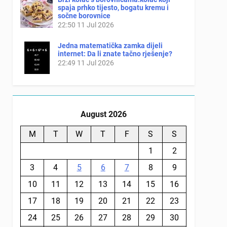
spaja prhko tijesto, bogatu kremu i
sočne borovnice
22:50
11 Jul 2026
Jedna matematička zamka dijeli
internet: Da li znate tačno rješenje?
22:49
11 Jul 2026
August 2026
M
T
W
T
F
S
S
1
2
3
4
5
6
7
8
9
10
11
12
13
14
15
16
17
18
19
20
21
22
23
24
25
26
27
28
29
30