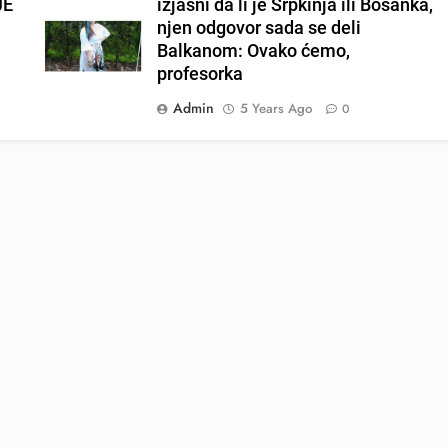
JE
izjasni da li je Srpkinja ili Bosanka,
njen odgovor sada se deli
Balkanom: Ovako ćemo,
profesorka
Admin
5 Years Ago
0