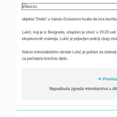
objekta “Delta” u mjestu Dušanovo hvalio da ima bombu ko
Lukić, koji je iz Beograda, uhapšen je sinoć u 19.20 sati
eksplozivnih materija. Lukić je prijavljen policiji zbog 
Nakon kriminalističke obrade Lukić je pušten na slobodu, 
za počinjeno krivično djelo.
Previou
Post
navigation
Napadnuta zgrada ministarstva u Ati