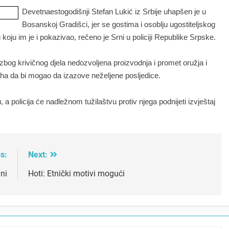
Devetnaestogodišnji Stefan Lukić iz Srbije uhapšen je u
Bosanskoj Gradišci, jer se gostima i osoblju ugostiteljskog
ju im je i pokazivao, rečeno je Srni u policiji Republike Srpske.
 zbog krivičnog djela nedozvoljena proizvodnja i promet oružja i
straha da bi mogao da izazove neželjene posljedice.
a policija će nadležnom tužilaštvu protiv njega podnijeti izvještaj
s:
Next:
ni
Hoti: Etnički motivi mogući