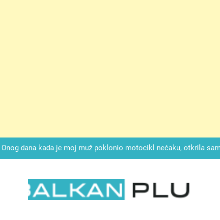
ok mi je svekrva čupala infuziju i šaptala da umrem kako bi se njez
nije znala da je ispod zavoja ostao gumb koji je snimao svaku riječ
Drži jezik za zubima, i gledaj kako se problemi smanjuju –
Onog dana kada je moj muž poklonio motocikl nećaku, otkrila sam 
svojim potpisom ukrao bud
SIROMAŠNI DJEČAK VRATIO JE TENISICE MOGA SINA — ALI KADA
SAM ČAŠU: BIO JE SIN ŽENE ZA KOJU SU M
ok mi je svekrva čupala infuziju i šaptala da umrem kako bi se njez
nije znala da je ispod zavoja ostao gumb koji je snimao svaku riječ
LKAN PLUS
Drži jezik za zubima, i gledaj kako se problemi smanjuju –