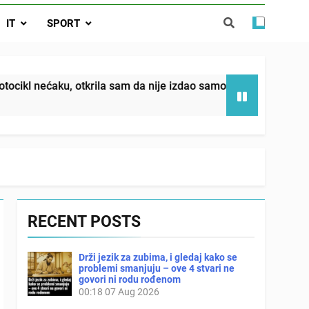
da nije izdao samo našu kćer, nego je
IT
SPORT
ućnost koju smo joj godinama gradile
 SAM MU POGLEDAO U OČI, ISPUSTIO
I REKLI DA JE MRTVA Advertisements
in sin već sutradan oženio ljubavnicom,
 otkrila sam da nije izdao samo našu kćer, nego je svojim po
 — i da iza bolničkog stakla već čekaju
državna odvjetnica i policija
RECENT POSTS
Drži jezik za zubima, i gledaj kako se
problemi smanjuju – ove 4 stvari ne
govori ni rodu rođenom
00:18
07 Aug 2026