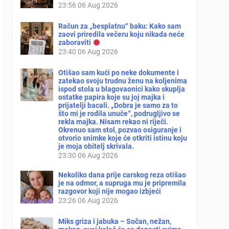
23:56
06 Aug 2026
Račun za „besplatnu“ baku: Kako sam
zaovi priredila večeru koju nikada neće
zaboraviti
23:40
06 Aug 2026
Otišao sam kući po neke dokumente i
zatekao svoju trudnu ženu na koljenima
ispod stola u blagovaonici kako skuplja
ostatke papira koje su joj majka i
prijatelji bacali. „Dobra je samo za to
što mi je rodila unuče“, podrugljivo se
rekla majka. Nisam rekao ni riječi.
Okrenuo sam stol, pozvao osiguranje i
otvorio snimke koje će otkriti istinu koju
je moja obitelj skrivala.
23:30
06 Aug 2026
Nekoliko dana prije carskog reza otišao
je na odmor, a supruga mu je pripremila
razgovor koji nije mogao izbjeći
23:26
06 Aug 2026
Miks griza i jabuka – Sočan, nežan,