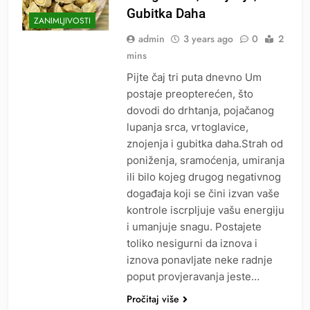
Gubitka Daha
ZANIMLJIVOSTI
admin
3 years ago
0
2
mins
Pijte čaj tri puta dnevno Um
postaje preopterećen, što
dovodi do drhtanja, pojačanog
lupanja srca, vrtoglavice,
znojenja i gubitka daha.Strah od
poniženja, sramoćenja, umiranja
ili bilo kojeg drugog negativnog
događaja koji se čini izvan vaše
kontrole iscrpljuje vašu energiju
i umanjuje snagu. Postajete
toliko nesigurni da iznova i
iznova ponavljate neke radnje
poput provjeravanja jeste…
Pročitaj više