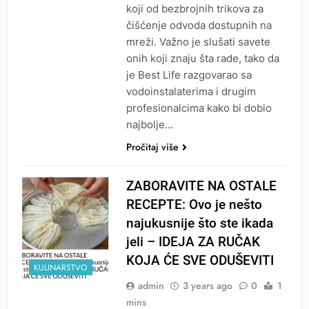
koji od bezbrojnih trikova za
čišćenje odvoda dostupnih na
mreži. Važno je slušati savete
onih koji znaju šta rade, tako da
je Best Life razgovarao sa
vodoinstalaterima i drugim
profesionalcima kako bi dobio
najbolje…
Pročitaj više
ZABORAVITE NA OSTALE
RECEPTE: Ovo je nešto
najukusnije što ste ikada
jeli – IDEJA ZA RUČAK
KOJA ĆE SVE ODUŠEVITI
KULINARSTVO
admin
3 years ago
0
1
mins