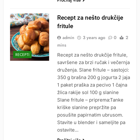
Recept za nešto drukčije
fritule
admin
3 years ago
0
2
mins
Recept za nešto drukčije fritule,
RECEPTI
savršene za brzi ručak i večernja
druženja. Slane fritule – sastojci:
350 g brašna 200 g jogurta 2 jaja
1 paket praška za pecivo 1 čajna
žlica rakije sol 100 g slanine
Slane fritule – priprema:Tanke
kriške slanine prepržite pa
posušite papirnatim ubrusom.
Stavite u blender i sameljite pa
ostavite…
Pročitaj više