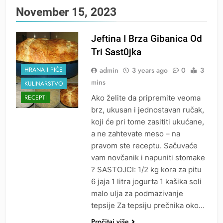
November 15, 2023
Jeftina I Brza Gibanica Od
Tri Sast0jka
admin
3 years ago
0
3
HRANA I PIĆE
mins
KULINARSTVO
Ako želite da pripremite veoma
RECEPTI
brz, ukusan i jednostavan ručak,
koji će pri tome zasititi ukućane,
a ne zahtevate meso – na
pravom ste receptu. Sačuvaće
vam novčanik i napuniti stomake
? SASTOJCI: 1/2 kg kora za pitu
6 jaja 1 litra jogurta 1 kašika soli
malo ulja za podmazivanje
tepsije Za tepsiju prečnika oko…
Pročitaj više