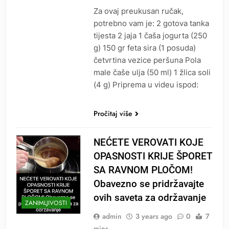
Za ovaj preukusan ručak,
potrebno vam je: 2 gotova tanka
tijesta 2 jaja 1 čaša jogurta (250
g) 150 gr feta sira (1 posuda)
četvrtina vezice peršuna Pola
male čaše ulja (50 ml) 1 žlica soli
(4 g) Priprema u videu ispod:
Pročitaj više
NEĆETE VEROVATI KOJE
OPASNOSTI KRIJE ŠPORET
SA RAVNOM PLOČOM!
Obavezno se pridržavajte
ovih saveta za održavanje
ZANIMLJIVOSTI
admin
3 years ago
0
7
mins